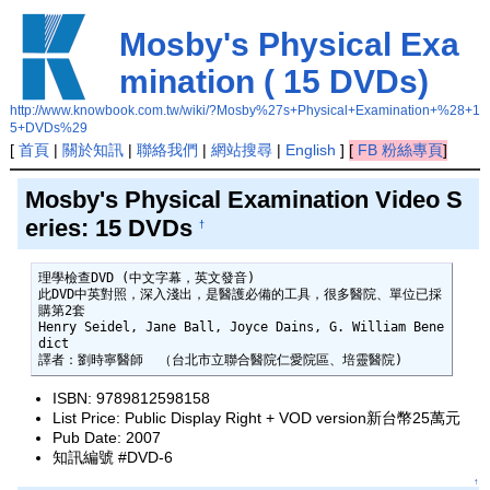
Mosby's Physical Exa
mination ( 15 DVDs)
http://www.knowbook.com.tw/wiki/?Mosby%27s+Physical+Examination+%28+1
5+DVDs%29
[
首頁
|
關於知訊
|
聯絡我們
|
網站搜尋
|
English
]
[
FB 粉絲專頁
]
Mosby's Physical Examination Video S
eries: 15 DVDs
†
理學檢查DVD (中文字幕，英文發音) 

此DVD中英對照，深入淺出，是醫護必備的工具，很多醫院、單位已採
購第2套

Henry Seidel, Jane Ball, Joyce Dains, G. William Bene
dict

譯者：劉時寧醫師  （台北市立聯合醫院仁愛院區、培靈醫院)
ISBN: 9789812598158
List Price: Public Display Right + VOD version新台幣25萬元
Pub Date: 2007
知訊編號 #DVD-6
↑