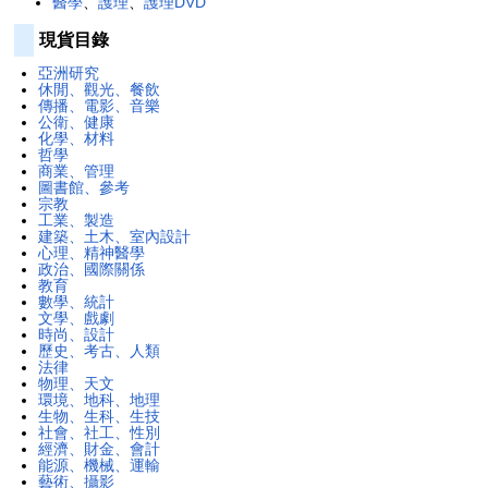
醫學
、
護理
、
護理DVD
現貨目錄
亞洲研究
休閒、觀光、餐飲
傳播、電影、音樂
公衛、健康
化學、材料
哲學
商業、管理
圖書館、參考
宗教
工業、製造
建築、土木、室內設計
心理、精神醫學
政治、國際關係
教育
數學、統計
文學、戲劇
時尚、設計
歷史、考古、人類
法律
物理、天文
環境、地科、地理
生物、生科、生技
社會、社工、性別
經濟、財金、會計
能源、機械、運輸
藝術、攝影