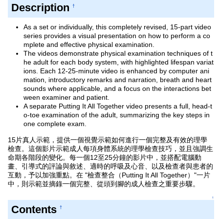
Description
†
As a set or individually, this completely revised, 15-part video
series provides a visual presentation on how to perform a co
mplete and effective physical examination.
The videos demonstrate physical examination techniques of t
he adult for each body system, with highlighted lifespan variat
ions. Each 12-25-minute video is enhanced by computer ani
mation, introductory remarks and narration, breath and heart
sounds where applicable, and a focus on the interactions bet
ween examiner and patient.
A separate Putting It All Together video presents a full, head-t
o-toe examination of the adult, summarizing the key steps in
one complete exam.
15片真人示範，提供一個視覺示範如何進行一個完整及有效的理學
檢查。這個影片示範成人每項身體系統的理學檢查技巧，並且強調生
命期各階段的變化。每一個12至25分鐘的影片中，並搭配電腦動
畫、引導式的評論與敘述、適時的呼吸及心音、以及檢查者與患者的
互動，予以加強重點。在 "檢查整合（Putting It All Together）"一片
中，則示範並摘錄一個完整、從頭到腳的成人檢查之重要步驟。
↑
Contents
†