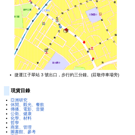
捷運江子翠站 3 號出口，步行約三分鐘。(莊敬停車場旁)
現貨目錄
亞洲研究
休閒、觀光、餐飲
傳播、電影、音樂
公衛、健康
化學、材料
哲學
商業、管理
圖書館、參考