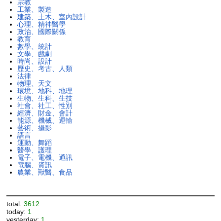
宗教
工業、製造
建築、土木、室內設計
心理、精神醫學
政治、國際關係
教育
數學、統計
文學、戲劇
時尚、設計
歷史、考古、人類
法律
物理、天文
環境、地科、地理
生物、生科、生技
社會、社工、性別
經濟、財金、會計
能源、機械、運輸
藝術、攝影
語言
運動、舞蹈
醫學、護理
電子、電機、通訊
電腦、資訊
農業、獸醫、食品
total:
3612
today:
1
yesterday:
1