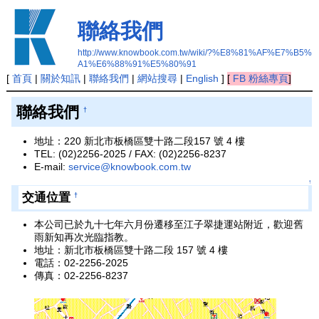
聯絡我們
http://www.knowbook.com.tw/wiki/?%E8%81%AF%E7%B5%
A1%E6%88%91%E5%80%91
[
首頁
|
關於知訊
|
聯絡我們
|
網站搜尋
|
English
]
[
FB 粉絲專頁
]
聯絡我們
†
地址：220 新北市板橋區雙十路二段157 號 4 樓
TEL: (02)2256-2025 / FAX: (02)2256-8237
E-mail:
service@knowbook.com.tw
↑
交通位置
†
本公司已於九十七年六月份遷移至江子翠捷運站附近，歡迎舊
雨新知再次光臨指教。
地址：新北市板橋區雙十路二段 157 號 4 樓
電話：02-2256-2025
傳真：02-2256-8237