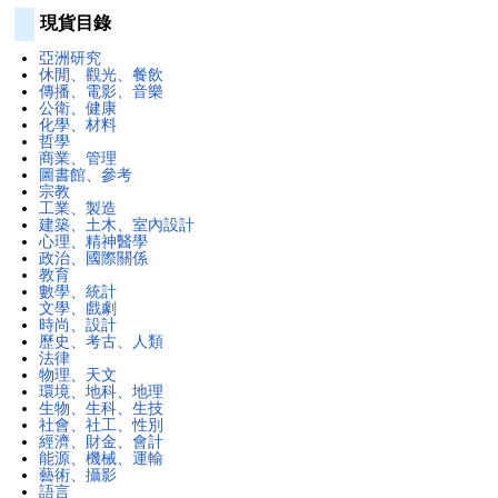
現貨目錄
亞洲研究
休閒、觀光、餐飲
傳播、電影、音樂
公衛、健康
化學、材料
哲學
商業、管理
圖書館、參考
宗教
工業、製造
建築、土木、室內設計
心理、精神醫學
政治、國際關係
教育
數學、統計
文學、戲劇
時尚、設計
歷史、考古、人類
法律
物理、天文
環境、地科、地理
生物、生科、生技
社會、社工、性別
經濟、財金、會計
能源、機械、運輸
藝術、攝影
語言