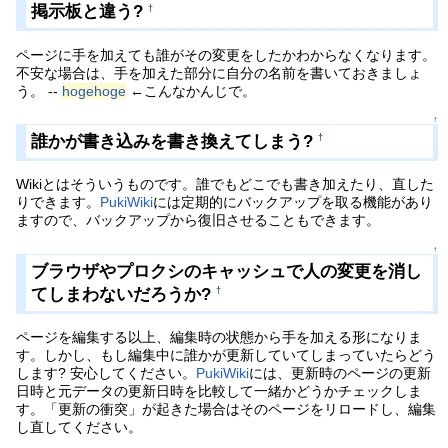
掲示板と違う?
†
ページに手を加えても誰がその変更をしたかわからなくなります。
不安な場合は、手を加えた部分に自分の名前を書いておきましょ
う。 --
hogehoge
←こんなかんじで。
↑
誰かが書き込みを書き換えてしまう?
†
Wikiとはそういうものです。誰でもどこでも書き加えたり、直した
りできます。
PukiWiki
には定期的にバックアップを取る機能があり
ますので、バックアップから復旧させることもできます。
↑
ブラウザやプロクシのキャッシュで人の変更を消し
てしまわないだろうか?
†
ページを編集する以上、編集時の状態から手を加える形になりま
す。しかし、もし編集中に誰かが更新していてしまっていたらどう
します? 安心してください。
PukiWiki
には、更新時のページの更新
日時と元データの更新日時を比較して一緒かどうかチェックしま
す。「更新の衝突」が起きた場合はそのページをリロードし、編集
し直してください。