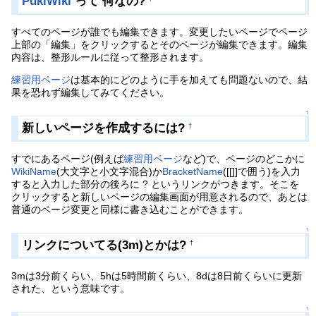
PukiWiki
って 何なの?
すべてのページが誰でも編集できます。変更したいページでページ
上部の「編集」をクリックするとそのページが編集できます。編集
内容は、整形ルールに従って整形されます。
練習用ページ
は基本的にどのように手を加えても問題ないので、結
果を恐れず編集してみてください。
↑
新しいページを作成するには?
†
すでにあるページ(例えば
練習用ページ
など)で、ページのどこかに
WikiName
(大文字と小文字混合)か
BracketName
([[]]で囲う)を入力
すると入力した部分の後ろに ? というリンクがつきます。そこを
クリックすると新しいページの編集画面が用意されるので、あとは
普通のページ変更と同様に書き込むことができます。
↑
リンクについてる(3m)とかは?
†
3mは3分前くらい、5hは5時間前くらい、8dは8日前くらいに更新
された、という意味です。
↑