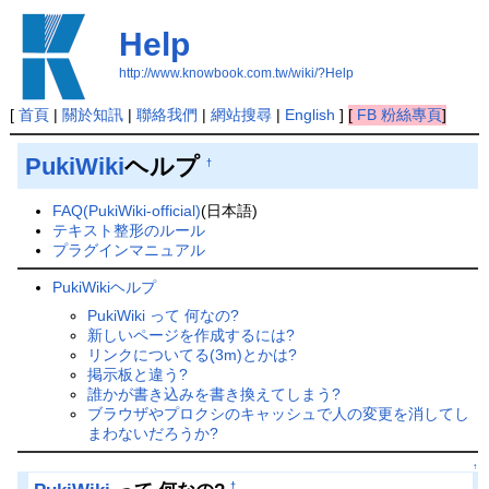
Help
http://www.knowbook.com.tw/wiki/?Help
[
首頁
|
關於知訊
|
聯絡我們
|
網站搜尋
|
English
]
[
FB 粉絲專頁
]
PukiWiki
ヘルプ
†
FAQ(PukiWiki-official)
(日本語)
テキスト整形のルール
プラグインマニュアル
PukiWikiヘルプ
PukiWiki って 何なの?
新しいページを作成するには?
リンクについてる(3m)とかは?
掲示板と違う?
誰かが書き込みを書き換えてしまう?
ブラウザやプロクシのキャッシュで人の変更を消してし
まわないだろうか?
↑
†