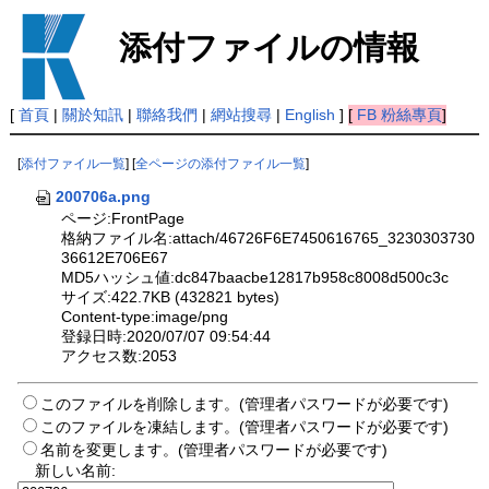
添付ファイルの情報
[
首頁
|
關於知訊
|
聯絡我們
|
網站搜尋
|
English
]
[
FB 粉絲專頁
]
[
添付ファイル一覧
] [
全ページの添付ファイル一覧
]
200706a.png
ページ:FrontPage
格納ファイル名:attach/46726F6E7450616765_3230303730
36612E706E67
MD5ハッシュ値:dc847baacbe12817b958c8008d500c3c
サイズ:422.7KB (432821 bytes)
Content-type:image/png
登録日時:2020/07/07 09:54:44
アクセス数:2053
このファイルを削除します。(管理者パスワードが必要です)
このファイルを凍結します。(管理者パスワードが必要です)
名前を変更します。(管理者パスワードが必要です)
新しい名前: