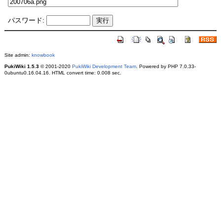
パスワード:
Site admin:
knowbook
PukiWiki 1.5.3
© 2001-2020
PukiWiki Development Team
. Powered by PHP 7.0.33-
0ubuntu0.16.04.16. HTML convert time: 0.008 sec.