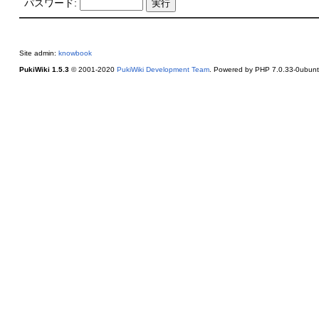
パスワード:
Site admin:
knowbook
PukiWiki 1.5.3
© 2001-2020
PukiWiki Development Team
. Powered by PHP 7.0.33-0ubunt