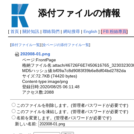
添付ファイルの情報
[
首頁
|
關於知訊
|
聯絡我們
|
網站搜尋
|
English
]
[
FB 粉絲專頁
]
[
添付ファイル一覧
] [
全ページの添付ファイル一覧
]
202008-01.png
ページ:FrontPage
格納ファイル名:attach/46726F6E7450616765_323032303
MD5ハッシュ値:bf09a7c8d9083f39b6e8df04bd2782da
サイズ:72.7KB (74420 bytes)
Content-type:image/png
登録日時:2020/08/25 06:11:48
アクセス数:2088
このファイルを削除します。(管理者パスワードが必要です)
このファイルを凍結します。(管理者パスワードが必要です)
名前を変更します。(管理者パスワードが必要です)
新しい名前: