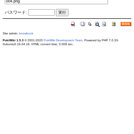
パスワード:
Site admin:
knowbook
PukiWiki 1.5.3
© 2001-2020
PukiWiki Development Team
. Powered by PHP 7.0.33-
0ubuntu0.16.04.16. HTML convert time: 0.009 sec.