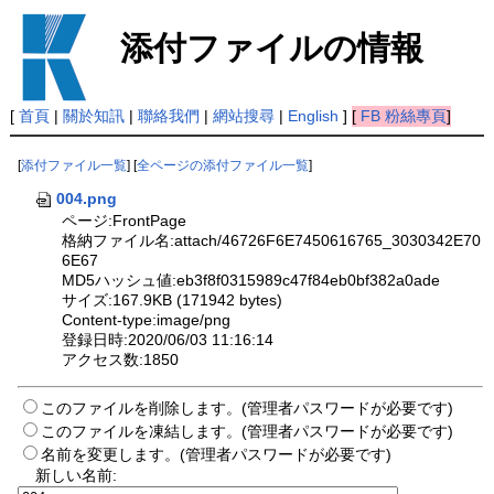
添付ファイルの情報
[
首頁
|
關於知訊
|
聯絡我們
|
網站搜尋
|
English
]
[
FB 粉絲專頁
]
[
添付ファイル一覧
] [
全ページの添付ファイル一覧
]
004.png
ページ:FrontPage
格納ファイル名:attach/46726F6E7450616765_3030342E70
6E67
MD5ハッシュ値:eb3f8f0315989c47f84eb0bf382a0ade
サイズ:167.9KB (171942 bytes)
Content-type:image/png
登録日時:2020/06/03 11:16:14
アクセス数:1850
このファイルを削除します。(管理者パスワードが必要です)
このファイルを凍結します。(管理者パスワードが必要です)
名前を変更します。(管理者パスワードが必要です)
新しい名前: